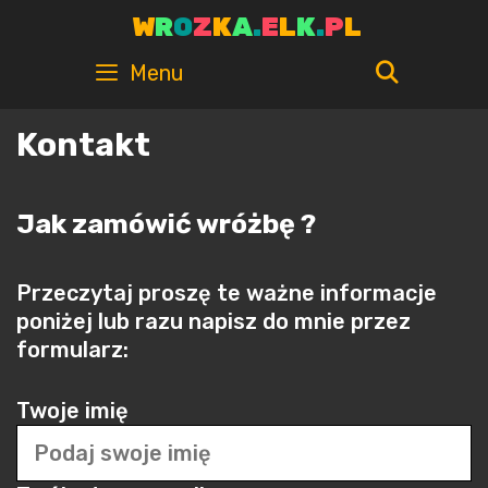
Skip
W
R
O
Z
K
A
.
E
L
K
.
P
L
to
content
SEARC
Menu
Kontakt
Jak zamówić wróżbę ?
Przeczytaj proszę te ważne informacje
poniżej lub razu napisz do mnie przez
formularz:
Twoje imię