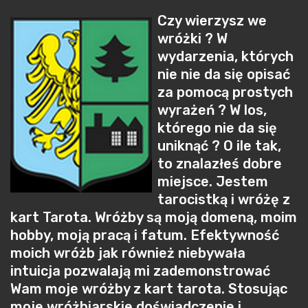
Czy wierzysz we
wróżki ? W
wydarzenia, których
nie nie da się opisać
za pomocą prostych
wyrażeń ? W los,
którego nie da się
uniknąć ? O ile tak,
to znalazłeś dobre
miejsce. Jestem
tarocistką i wróżę z
kart Tarota. Wróżby są moją domeną, moim
hobby, moją pracą i fatum. Efektywność
moich wróżb jak również niebywała
intuicja pozwalają mi zademonstrować
Wam moje wróżby z kart tarota. Stosując
moje wróżbiarskie doświadczenie i