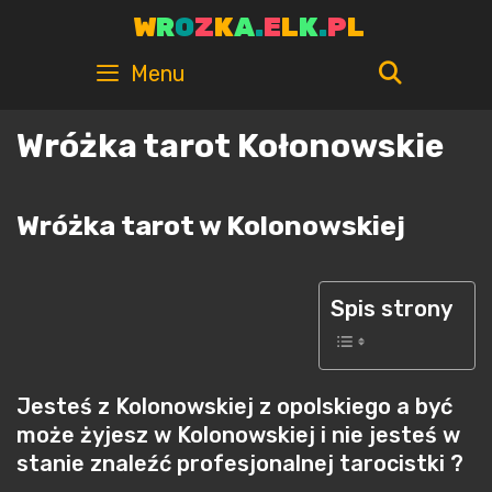
Skip
W
R
O
Z
K
A
.
E
L
K
.
P
L
to
content
SEARC
Menu
Wróżka tarot Kołonowskie
Wróżka tarot w Kolonowskiej
Spis strony
Jesteś z Kolonowskiej z opolskiego a być
może żyjesz w Kolonowskiej i nie jesteś w
stanie znaleźć profesjonalnej tarocistki ?