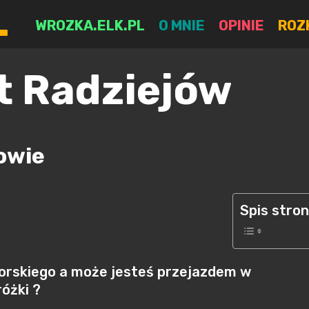
L
WROZKA.ELK.PL
O MNIE
OPINIE
ROZ
t Radziejów
owie
Spis stro
orskiego a może jesteś przejazdem w
óżki ?