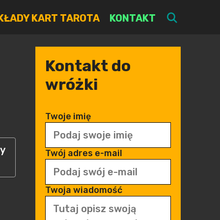
SEARC
KŁADY KART TAROTA
KONTAKT
Kontakt do
wróżki
Twoje imię
ny
Twój adres e-mail
Twoja wiadomość