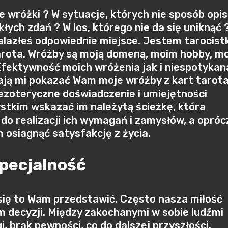
e wróżki ? W sytuacje, których nie sposób opi
ych zdań ? W los, którego nie da się uniknąć 
nalazłeś odpowiednie miejsce. Jestem tarocistk
arota. Wróżby są moją domeną, moim hobby, m
 Efektywność moich wróżenia jak i niespotykan
ają mi pokazać Wam moje wróżby z kart tarota
ezoteryczne doświadczenie i umiejętności
kim wskazać im należytą ścieżkę, która
do realizacji ich wymagań i zamysłów, a opróc
 osiagnąć satysfakcję z życia.
specjalność
ię to Wam przedstawić. Często nasza miłość
 decyzji. Między zakochanymi w sobie ludźmi
, brak pewności, co do dalszej przyszłości.