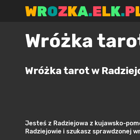
Skip
W
R
O
Z
K
A
.
E
L
K
.
P
to
content
Wróżka taro
Wróżka tarot w Radziej
Jesteś z Radziejowa z kujawsko-pom
Radziejowie i szukasz sprawdzonej wr