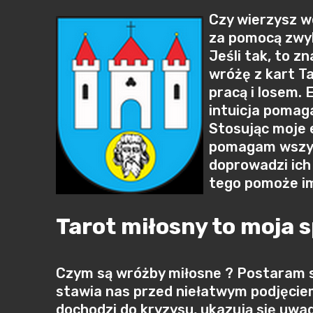
Czy wierzysz w
za pomocą zwykł
Jeśli tak, to z
wróżę z kart T
pracą i losem.
intuicja pomag
Stosując moje 
pomagam wszyst
doprowadzi ich 
tego pomoże im
Tarot miłosny to moja 
Czym są wróżby miłosne ? Postaram s
stawia nas przed niełatwym podjęciem
dochodzi do kryzysu, ukazują się uwagi