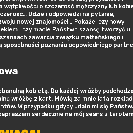
a wątpliwości o szczerość mężczyzny lub kobie
zczerość… Udzieli odpowiedzi na pytania,
ozwoju nowej znajomości… Pokaże, czy nowy
iekiem i czy macie Państwo szansę tworzyć u
 szansach zawarcia związku małżeńskiego i
sposobności poznania odpowiedniego partne
jowa
iebanalną kobietą. Do każdej wróżby podchodzę
alną wróżbę z kart. Mówią za mnie lata rozkła
entów. W przypadku gdyby udało mi się Państw
 zapraszam serdecznie na mój seans z tarotem