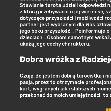
Stawianie tarota udzieli odpowiedzi n
z którą przebywacie o jej wierność, s
dotyczące przyszłości i możliwości r
partner jest wybranym dla Was człow
jego boku przyszłość… Poinformuje o
dzieciach… Osobom samotnym wskażą 
ukażą jego cechy charakteru.
Dobra wróżka z Radzie
Czuję, że jestem dobrą tarocistką i n
pasją, przez to otrzymacie profesjon
kart, wygranych jak i słabszych mom
przekonać do moich umiejętności, to