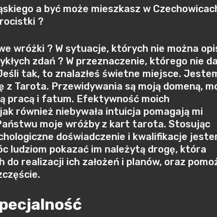
ląskiego a być może mieszkasz w Czechowicac
rocistki ?
we wróżki ? W sytuacje, których nie można opi
kłych zdań ? W przeznaczenie, którego nie d
Jeśli tak, to znalazłeś świetne miejsce. Jeste
ę z Tarota. Przewidywania są moją domeną, m
ą pracą i fatum. Efektywność moich
jak również niebywała intuicja pomagają mi
aństwu moje wróżby z kart tarota. Stosując
hologiczne doświadczenie i kwalifikacje jest
c ludziom pokazać im należytą drogę, która
 do realizacji ich założeń i planów, oraz pomo
zczęście.
specjalność