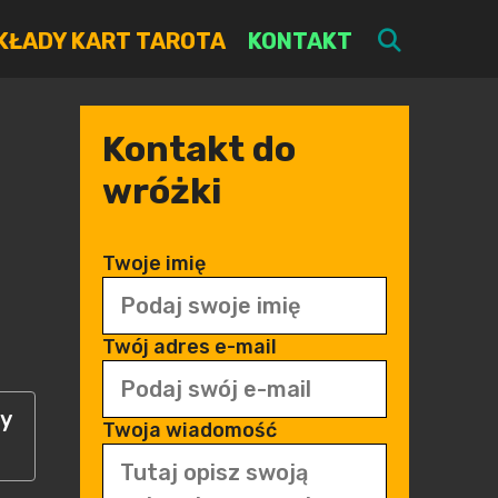
SEARC
KŁADY KART TAROTA
KONTAKT
Kontakt do
wróżki
Twoje imię
Twój adres e-mail
ny
Twoja wiadomość