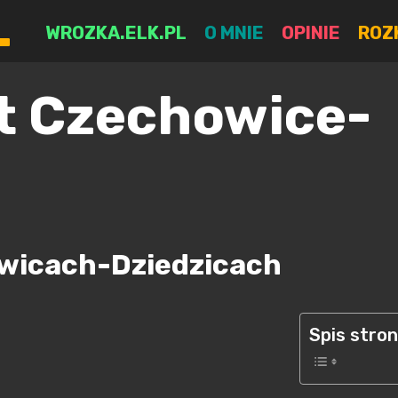
L
WROZKA.ELK.PL
O MNIE
OPINIE
ROZ
t Czechowice-
owicach-Dziedzicach
Spis stro