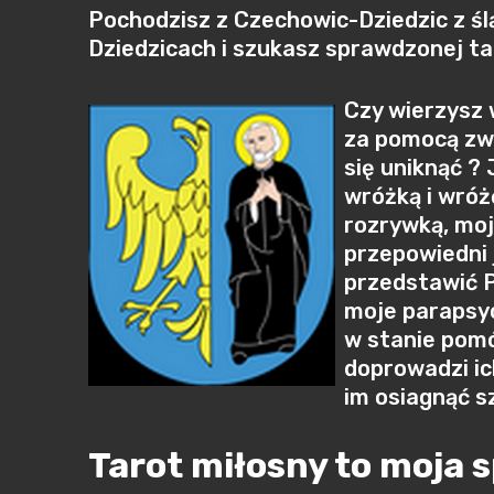
Pochodzisz z Czechowic-Dziedzic z ś
Dziedzicach i szukasz sprawdzonej ta
Czy wierzysz 
za pomocą zwy
się uniknąć ? 
wróżką i wróż
rozrywką, moj
przepowiedni 
przedstawić P
moje parapsyc
w stanie pomó
doprowadzi ich
im osiagnąć s
Tarot miłosny to moja 