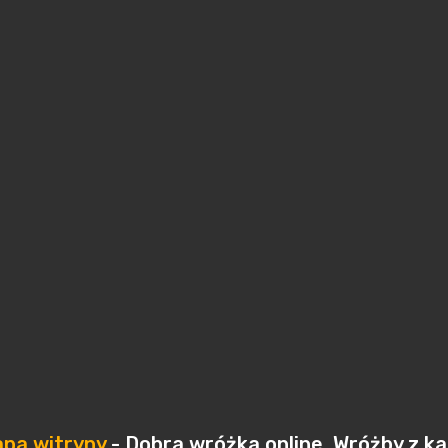
pa witryny
- Dobra wróżka online. Wróżby z k