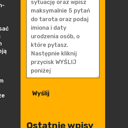
h-
sać
a
m
oją
em
że
Ostatnie wpisy