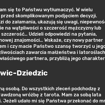
am się to Państwu wytłumaczyć. W wielu
 przed skomplikowanym podjęciem decyzji.
zi do załamania, ukazują się uwagi, niepewnoś
wie na wątpliwości o szczerość mężczyzny lub
y, szczerość… Udzieli odpowiedzi na pytania,
u nowej znajomości… Wskaże, czy nowy partner
em i czy macie Państwo szansę tworzyć u jeg
żliwościach zawarcia małżeństwa i latoroślac
łaściwego partnera, przybliżą jego charakter
wic-Dziedzic
ną osobą. Do wszystkich zleceń podchodzę z
rawdzoną wróżbę z tarota. Mam za sobą lata
i. Jeżeli udało mi się Państwa przekonać do mn