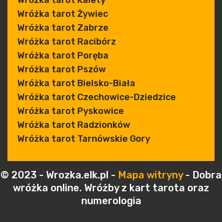
Wróżka tarot Kalety
Wróżka tarot Żywiec
Wróżka tarot Zabrze
Wróżka tarot Racibórz
Wróżka tarot Poręba
Wróżka tarot Pszów
Wróżka tarot Bielsko-Biała
Wróżka tarot Czechowice-Dziedzice
Wróżka tarot Pyskowice
Wróżka tarot Radzionków
Wróżka tarot Tarnówskie Gory
© 2023 - Wrozka.elk.pl -
Mapa witryny
- Dobra
wróżka online. Wróżby z kart tarota oraz
numerologia