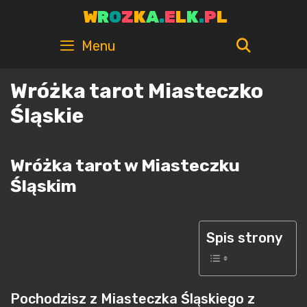
Skip
W
R
O
Z
K
A
.
E
L
K
.
P
L
to
content
SEARC
Menu
Wróżka tarot Miasteczko
Śląskie
Wróżka tarot w Miasteczku
Śląskim
Spis strony
Pochodzisz z Miasteczka Śląskiego z