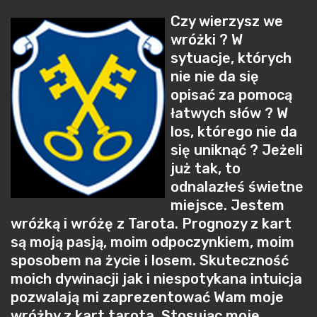
Czy wierzysz we
wróżki ? W
sytuacje, których
nie nie da się
opisać za pomocą
łatwych słów ? W
los, którego nie da
się uniknąć ? Jeżeli
już tak, to
odnalazłeś świetne
miejsce. Jestem
wróżką i wróżę z Tarota. Prognozy z kart
są moją pasją, moim odpoczynkiem, moim
sposobem na życie i losem. Skuteczność
moich dywinacji jak i niespotykana intuicja
pozwalają mi zaprezentować Wam moje
wróżby z kart tarota. Stosując moje