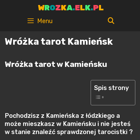
Skip
W
R
O
Z
K
A
.
E
L
K
.
P
L
to
content
SEARC
Menu
Wróżka tarot Kamieńsk
Wróżka tarot w Kamieńsku
Spis strony
Pochodzisz z Kamieńska z łódzkiego a
może mieszkasz w Kamieńsku i nie jesteś
w stanie znaleźć sprawdzonej tarocistki ?