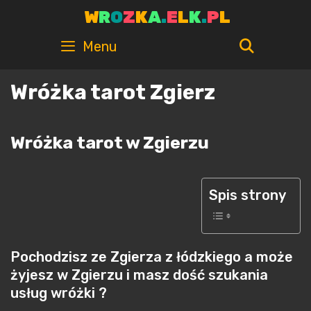
Skip
W
R
O
Z
K
A
.
E
L
K
.
P
L
to
content
SEARC
Menu
Wróżka tarot Zgierz
Wróżka tarot w Zgierzu
Spis strony
Pochodzisz ze Zgierza z łódzkiego a może
żyjesz w Zgierzu i masz dość szukania
usług wróżki ?