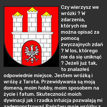
Czy wierzysz we
wróżki ? W
zdarzenia,
których nie
można opisać za
pomocą
zwyczajnych zdań
? W los, którego
nie da się uniknąć
? Jeżeli już tak,
to znalazłeś
odpowiednie miejsce. Jestem wróżką i
wróżę z Tarota. Przewidywania są moją
domeną, moim hobby, moim sposobem na
życie i fatum. Skuteczność moich
dywinacji jak i rzadka intuicja pozwalają mi
zademonstrować Państwu moje wróżby z