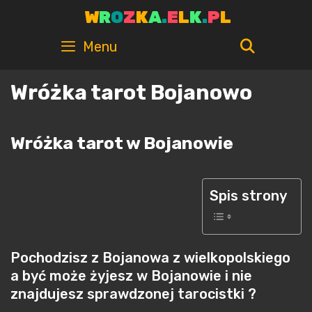
Skip
W
R
O
Z
K
A
.
E
L
K
.
P
L
to
content
SEARC
Menu
Wróżka tarot Bojanowo
Wróżka tarot w Bojanowie
Spis strony
Pochodzisz z Bojanowa z wielkopolskiego
a być może żyjesz w Bojanowie i nie
znajdujesz sprawdzonej tarocistki ?