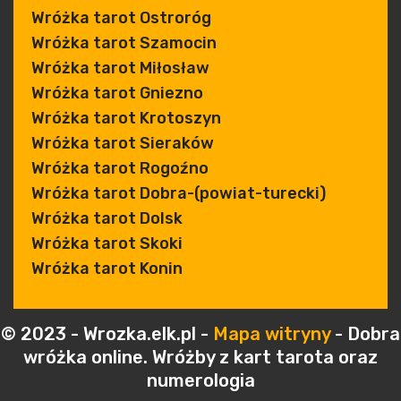
Wróżka tarot Ostroróg
Wróżka tarot Szamocin
Wróżka tarot Miłosław
Wróżka tarot Gniezno
Wróżka tarot Krotoszyn
Wróżka tarot Sieraków
Wróżka tarot Rogoźno
Wróżka tarot Dobra-(powiat-turecki)
Wróżka tarot Dolsk
Wróżka tarot Skoki
Wróżka tarot Konin
© 2023 - Wrozka.elk.pl -
Mapa witryny
- Dobra
wróżka online. Wróżby z kart tarota oraz
numerologia