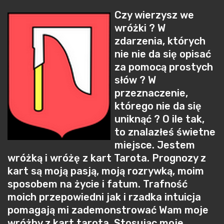
Czy wierzysz we
wróżki ? W
zdarzenia, których
nie nie da się opisać
za pomocą prostych
słów ? W
przeznaczenie,
którego nie da się
uniknąć ? O ile tak,
to znalazłeś świetne
miejsce. Jestem
wróżką i wróżę z kart Tarota. Prognozy z
kart są moją pasją, moją rozrywką, moim
sposobem na życie i fatum. Trafność
moich przepowiedni jak i rzadka intuicja
pomagają mi zademonstrować Wam moje
wróżby z kart tarota. Stosując moje