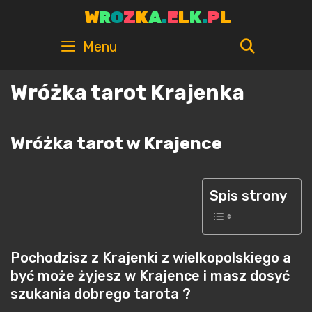
Skip
W
R
O
Z
K
A
.
E
L
K
.
P
L
to
content
SEARC
Menu
Wróżka tarot Krajenka
Wróżka tarot w Krajence
Spis strony
Pochodzisz z Krajenki z wielkopolskiego a
być może żyjesz w Krajence i masz dosyć
szukania dobrego tarota ?