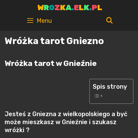
Skip
W
R
O
Z
K
A
.
E
L
K
.
P
L
to
content
SEARC
Menu
Wróżka tarot Gniezno
Wróżka tarot w Gnieźnie
Spis strony
Jesteś z Gniezna z wielkopolskiego a być
może mieszkasz w Gnieźnie i szukasz
wróżki ?