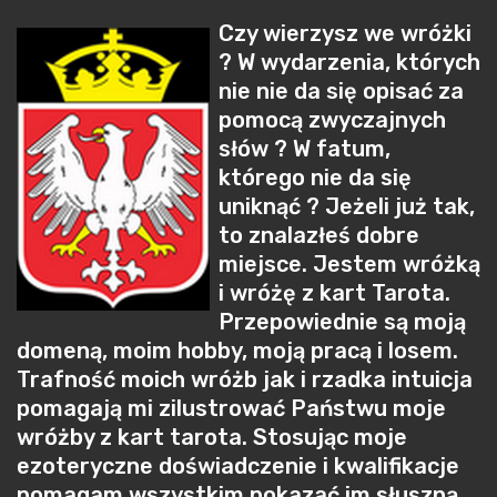
Czy wierzysz we wróżki
? W wydarzenia, których
nie nie da się opisać za
pomocą zwyczajnych
słów ? W fatum,
którego nie da się
uniknąć ? Jeżeli już tak,
to znalazłeś dobre
miejsce. Jestem wróżką
i wróżę z kart Tarota.
Przepowiednie są moją
domeną, moim hobby, moją pracą i losem.
Trafność moich wróżb jak i rzadka intuicja
pomagają mi zilustrować Państwu moje
wróżby z kart tarota. Stosując moje
ezoteryczne doświadczenie i kwalifikacje
pomagam wszystkim pokazać im słuszną