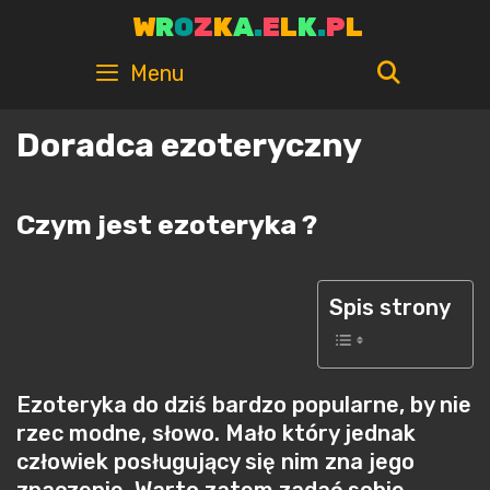
Skip
W
R
O
Z
K
A
.
E
L
K
.
P
L
to
content
SEARC
Menu
Doradca ezoteryczny
Czym jest ezoteryka ?
Spis strony
Ezoteryka do dziś bardzo popularne, by nie
rzec modne, słowo. Mało który jednak
człowiek posługujący się nim zna jego