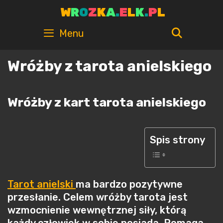
Skip
W
R
O
Z
K
A
.
E
L
K
.
P
L
to
content
SEARC
Menu
Wróżby z tarota anielskiego
Wróżby z kart tarota anielskiego
Spis strony
Tarot anielski
ma bardzo pozytywne
przesłanie. Celem wróżby tarota jest
wzmocnienie wewnętrznej siły, którą