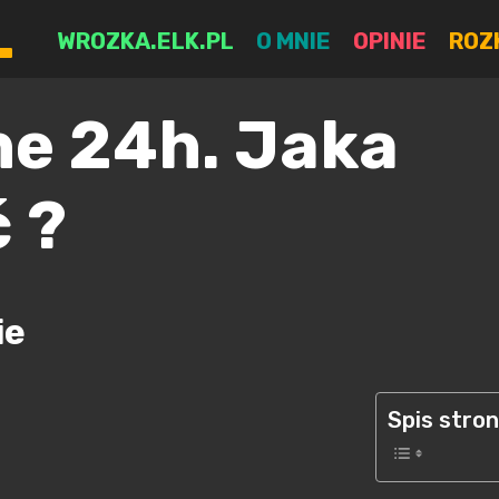
L
WROZKA.ELK.PL
O MNIE
OPINIE
ROZ
ne 24h. Jaka
 ?
ie
Spis stro