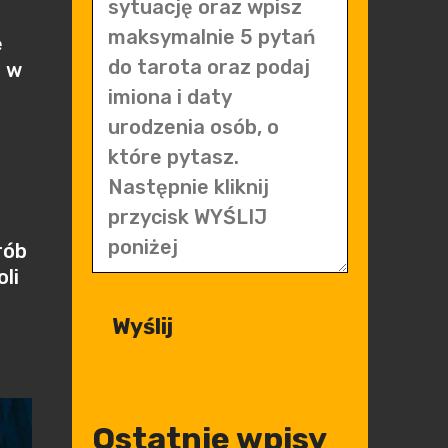
j
e
e w
h
rób
li
Ostatnie wpisy