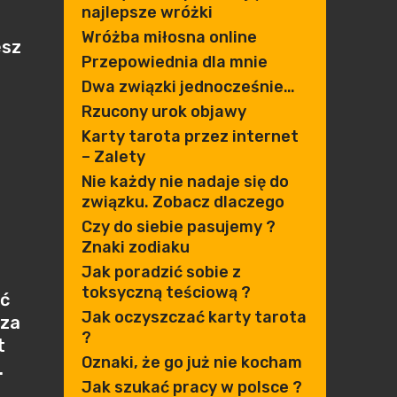
najlepsze wróżki
Wróżba miłosna online
esz
Przepowiednia dla mnie
Dwa związki jednocześnie…
Rzucony urok objawy
Karty tarota przez internet
– Zalety
Nie każdy nie nadaje się do
związku. Zobacz dlaczego
Czy do siebie pasujemy ?
Znaki zodiaku
Jak poradzić sobie z
toksyczną teściową ?
ać
Jak oczyszczać karty tarota
rza
?
t
Oznaki, że go już nie kocham
.
Jak szukać pracy w polsce ?