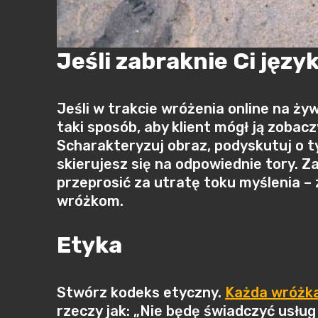
Jeśli zabraknie Ci języ
Jeśli w trakcie wróżenia online na ży
taki sposób, aby klient mógł ją zobacz
Scharakteryzuj obraz, podyskutuj o t
skierujesz się na odpowiednie tory. 
przeprosić za utratę toku myślenia –
wróżkom.
Etyka
Stwórz kodeks etyczny.
Każda wróżk
rzeczy jak: „Nie będę świadczyć usł