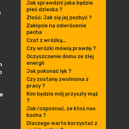
Jak sprawdzić jaka będzie
płeć dziecka ?
a
Złość: Jak się jej pozbyć ?
Zaklęcie na odwrócenie
pecha
Czat z wróżką…
Czy wróżki mówią prawdę ?
Oczyszczenie domu ze złej
energii
h
Jak pokonać lęk ?
o
Czy zostanę zwolniona z
pracy ?
Kim będzie mój przyszły mąż
ze
?
Jak rozpoznać, że ktoś nas
kocha ?
Dlaczego warto korzystać z