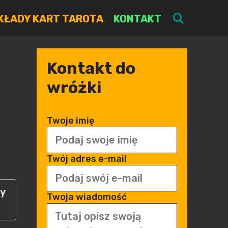
SEARC
KŁADY KART TAROTA
KONTAKT
Kontakt do
wróżki
Twoje imię
Twój adres e-mail
ny
Twoja wiadomość