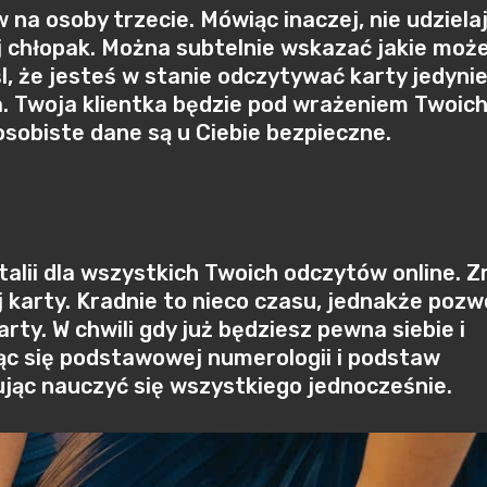
na osoby trzecie. Mówiąc inaczej, nie udziela
jej chłopak. Można subtelnie wskazać jakie moż
śl, że jesteś w stanie odczytywać karty jedyni
nia. Twoja klientka będzie pod wrażeniem Twoic
j osobiste dane są u Ciebie bezpieczne.
alii dla wszystkich Twoich odczytów online. Z
 karty. Kradnie to nieco czasu, jednakże pozwo
rty. W chwili gdy już będziesz pewna siebie i
ąc się podstawowej numerologii i podstaw
łując nauczyć się wszystkiego jednocześnie.