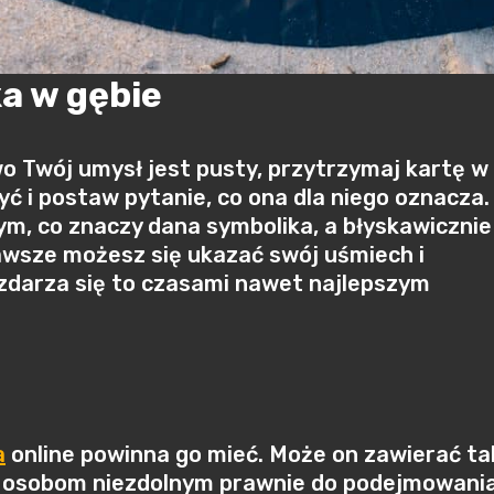
ka w gębie
wo Twój umysł jest pusty, przytrzymaj kartę w
yć i postaw pytanie, co ona dla niego oznacza.
ym, co znaczy dana symbolika, a błyskawicznie
Zawsze możesz się ukazać swój uśmiech i
 zdarza się to czasami nawet najlepszym
a
online powinna go mieć. Może on zawierać ta
ug osobom niezdolnym prawnie do podejmowani