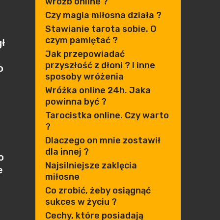
wróżb online ?
Czy magia miłosna działa ?
Stawianie tarota sobie. O
czym pamiętać ?
gł
Jak przepowiadać
przyszłość z dłoni ? I inne
o
sposoby wróżenia
Wróżka online 24h. Jaka
powinna być ?
Tarocistka online. Czy warto
?
Dlaczego on mnie zostawił
dla innej ?
o
Najsilniejsze zaklęcia
e
miłosne
Co zrobić, żeby osiągnąć
sukces w życiu ?
Cechy, które posiadają